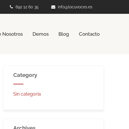
692 12 60 35
info@locuvoces.es
e Nosotros
Demos
Blog
Contacto
Category
Sin categoría
Archives