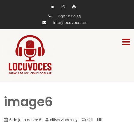
692 12 60 35
info@locuvoces.es
image6
Off
6 de julio de 2016
citiserviadm-c3